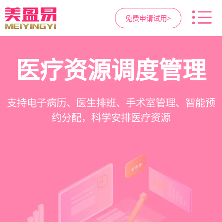
免费申请试用>
高净值客户价值挖掘
智慧医美管理系统
医疗资源调度管理
营销与私域运营
提供小程序商城、私域scrm、项目套餐、裂变分
一站式解决医美机构预约、咨询、手术安排、会
支持电子病历、医生排班、手术室管理、智能预
支持客户分级管理、消费轨迹追踪、个性化方案
销多种营销工具，助力获客与转化
员管理、财务核算全流程管理
定制、实现客户长期价值挖掘
约分配，科学安排医疗资源