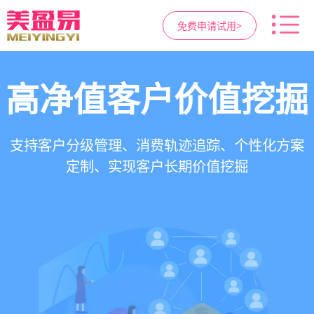
免费申请试用>
高净值客户价值挖掘
智慧医美管理系统
医疗资源调度管理
营销与私域运营
提供小程序商城、私域scrm、项目套餐、裂变分
一站式解决医美机构预约、咨询、手术安排、会
支持电子病历、医生排班、手术室管理、智能预
支持客户分级管理、消费轨迹追踪、个性化方案
销多种营销工具，助力获客与转化
员管理、财务核算全流程管理
定制、实现客户长期价值挖掘
约分配，科学安排医疗资源