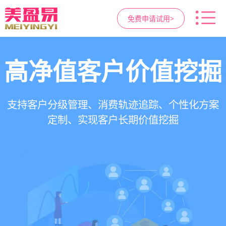
免费申请试用>
高净值客户价值挖掘
智慧医美管理系统
医疗资源调度管理
营销与私域运营
提供小程序商城、私域scrm、项目套餐、裂变分
一站式解决医美机构预约、咨询、手术安排、会
支持电子病历、医生排班、手术室管理、智能预
支持客户分级管理、消费轨迹追踪、个性化方案
销多种营销工具，助力获客与转化
员管理、财务核算全流程管理
定制、实现客户长期价值挖掘
约分配，科学安排医疗资源