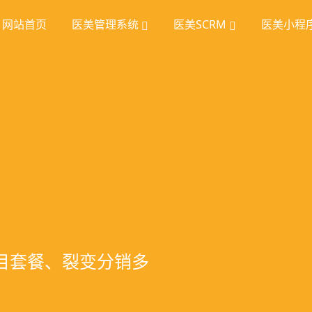
网站首页
医美管理系统
医美SCRM
医美小程
理
挖掘
统
室管理、智能预约分
踪、个性化方案定
项目套餐、裂变分销多
、手术安排、会员管