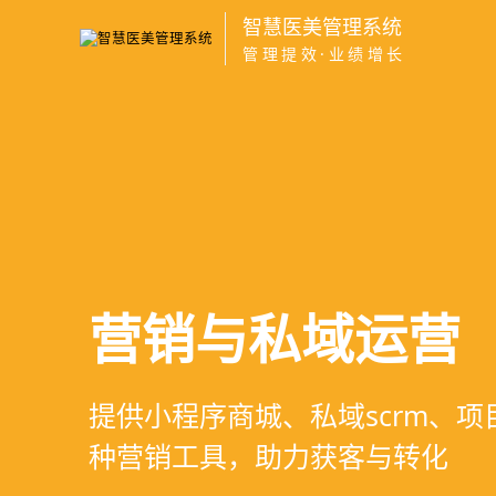
智慧医美管理系统
管理提效·业绩增长
医疗资源调度管
高净值客户价值
营销与私域运营
智慧医美管理系
支持电子病历、医生排班、手术
支持客户分级管理、消费轨迹追
提供小程序商城、私域scrm、
一站式解决医美机构预约、咨询
配，科学安排医疗资源
制、实现客户长期价值挖掘
种营销工具，助力获客与转化
理、财务核算全流程管理