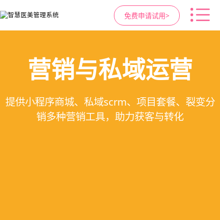
免费申请试用>
高净值客户价值挖掘
医疗资源调度管理
智慧医美管理系统
营销与私域运营
提供小程序商城、私域scrm、项目套餐、裂变分
支持电子病历、医生排班、手术室管理、智能预
支持客户分级管理、消费轨迹追踪、个性化方案
一站式解决医美机构预约、咨询、手术安排、会
销多种营销工具，助力获客与转化
定制、实现客户长期价值挖掘
员管理、财务核算全流程管理
约分配，科学安排医疗资源