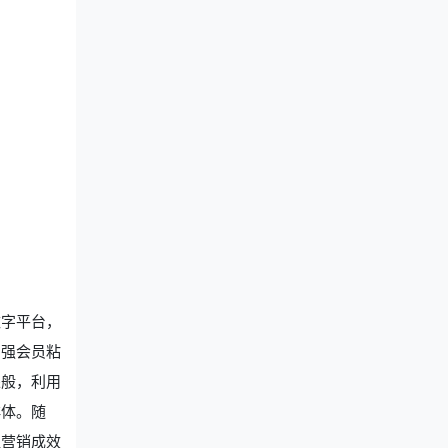
数字平台，
增强会员粘
探般，利用
群体。随
让营销成效