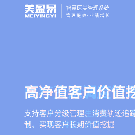
智慧医美管理系统
管理提效·业绩增长
智慧医美管理系
医疗资源调度管
高净值客户价值
营销与私域运营
一站式解决医美机构预约、咨询
支持电子病历、医生排班、手术
支持客户分级管理、消费轨迹追
提供小程序商城、私域scrm、
理、财务核算全流程管理
配，科学安排医疗资源
制、实现客户长期价值挖掘
种营销工具，助力获客与转化