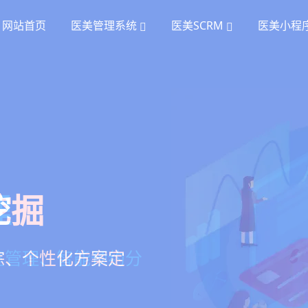
网站首页
医美管理系统
医美SCRM
医美小程
统
理
挖掘
、手术安排、会员管
室管理、智能预约分
踪、个性化方案定
项目套餐、裂变分销多