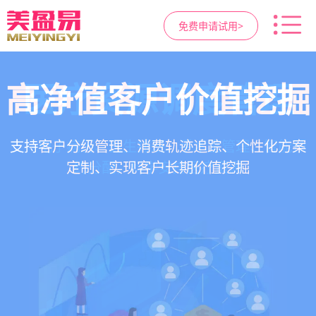
免费申请试用>
高净值客户价值挖掘
智慧医美管理系统
医疗资源调度管理
营销与私域运营
提供小程序商城、私域scrm、项目套餐、裂变分
一站式解决医美机构预约、咨询、手术安排、会
支持电子病历、医生排班、手术室管理、智能预
支持客户分级管理、消费轨迹追踪、个性化方案
销多种营销工具，助力获客与转化
员管理、财务核算全流程管理
定制、实现客户长期价值挖掘
约分配，科学安排医疗资源