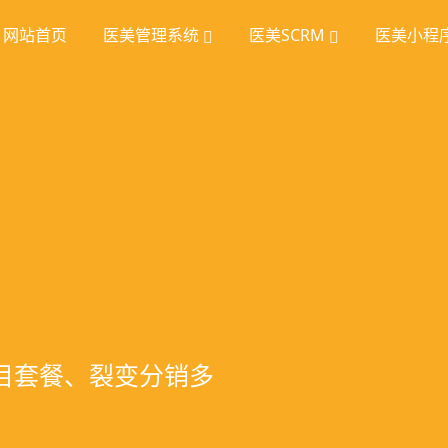
网站首页
医美管理系统
医美SCRM
医美小程
理
挖掘
统
室管理、智能预约分
踪、个性化方案定
项目套餐、裂变分销多
、手术安排、会员管