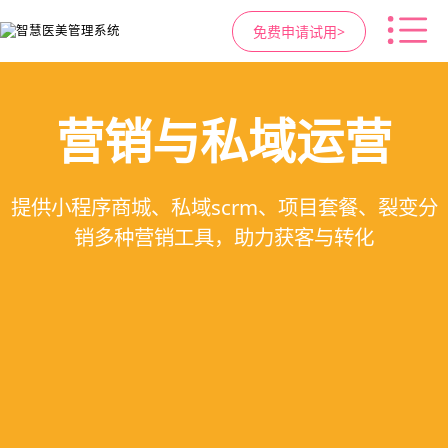
免费申请试用>
高净值客户价值挖掘
医疗资源调度管理
智慧医美管理系统
营销与私域运营
提供小程序商城、私域scrm、项目套餐、裂变分
支持电子病历、医生排班、手术室管理、智能预
支持客户分级管理、消费轨迹追踪、个性化方案
一站式解决医美机构预约、咨询、手术安排、会
销多种营销工具，助力获客与转化
定制、实现客户长期价值挖掘
员管理、财务核算全流程管理
约分配，科学安排医疗资源