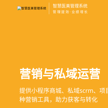
智慧医美管理系统
管理提效·业绩增长
医疗资源调度管
高净值客户价值
营销与私域运营
智慧医美管理系
支持电子病历、医生排班、手术
支持客户分级管理、消费轨迹追
提供小程序商城、私域scrm、
一站式解决医美机构预约、咨询
配，科学安排医疗资源
制、实现客户长期价值挖掘
种营销工具，助力获客与转化
理、财务核算全流程管理