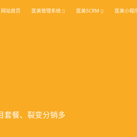
网站首页
医美管理系统
医美SCRM
医美小程
理
挖掘
统
室管理、智能预约分
踪、个性化方案定
项目套餐、裂变分销多
、手术安排、会员管