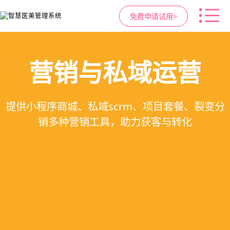
免费申请试用>
高净值客户价值挖掘
医疗资源调度管理
智慧医美管理系统
营销与私域运营
提供小程序商城、私域scrm、项目套餐、裂变分
支持电子病历、医生排班、手术室管理、智能预
支持客户分级管理、消费轨迹追踪、个性化方案
一站式解决医美机构预约、咨询、手术安排、会
销多种营销工具，助力获客与转化
定制、实现客户长期价值挖掘
员管理、财务核算全流程管理
约分配，科学安排医疗资源