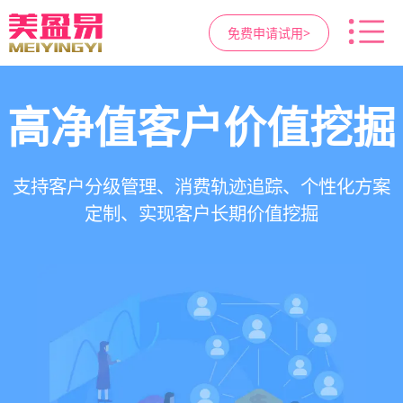
免费申请试用>
高净值客户价值挖掘
智慧医美管理系统
医疗资源调度管理
营销与私域运营
提供小程序商城、私域scrm、项目套餐、裂变分
一站式解决医美机构预约、咨询、手术安排、会
支持电子病历、医生排班、手术室管理、智能预
支持客户分级管理、消费轨迹追踪、个性化方案
销多种营销工具，助力获客与转化
员管理、财务核算全流程管理
定制、实现客户长期价值挖掘
约分配，科学安排医疗资源