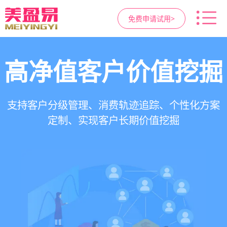
免费申请试用>
高净值客户价值挖掘
智慧医美管理系统
医疗资源调度管理
营销与私域运营
提供小程序商城、私域scrm、项目套餐、裂变分
一站式解决医美机构预约、咨询、手术安排、会
支持电子病历、医生排班、手术室管理、智能预
支持客户分级管理、消费轨迹追踪、个性化方案
销多种营销工具，助力获客与转化
员管理、财务核算全流程管理
定制、实现客户长期价值挖掘
约分配，科学安排医疗资源