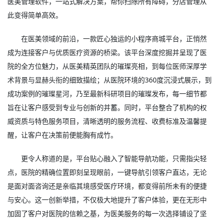
医美管理软件
，一站式解决方案，帮你扫除所有障碍，分店管理从
此变得简单高效。
在医美领域的前沿，一款匠心独运的小程序商城平台，正悄然
成为连接客户与优质医疗资源的桥梁。该平台深度挖掘并呈现了医
院的全方位魅力，从医美精英团队的璀璨亮相，到每位医师深厚学
术背景与显赫头衔的细致描绘；从医院环境的360度沉浸式展示，到
成功案例的璀璨星河，乃至最新科研项目的璀璨发布，每一细节都
旨在让客户感受到专业与创新的并蓄。同时，平台整合了机构的权
威资质与特色服务项目，清晰透明的服务流程、收费标准及温馨提
醒，让客户在决策前便能胸有成竹。
更令人称道的是，平台贴心融入了智能导航功能，只需指尖轻
点，医院的精确位置即刻呈现眼前，一键导航引领客户直达，无论
是面对面咨询还是亲临其境感受医疗环境，都变得前所未有的便捷
与安心。这一创新举措，不仅极大地提升了客户体验，更在无形中
加固了客户对医院的信赖之基，为医美服务的每一次选择铺设了坚