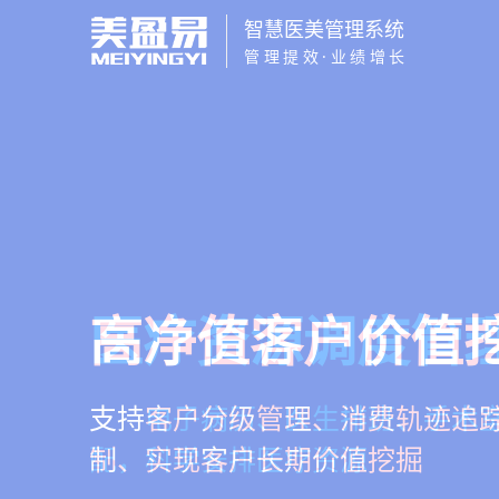
智慧医美管理系统
管理提效·业绩增长
智慧医美管理系
医疗资源调度管
高净值客户价值
营销与私域运营
一站式解决医美机构预约、咨询
支持电子病历、医生排班、手术
支持客户分级管理、消费轨迹追
提供小程序商城、私域scrm、
理、财务核算全流程管理
配，科学安排医疗资源
制、实现客户长期价值挖掘
种营销工具，助力获客与转化