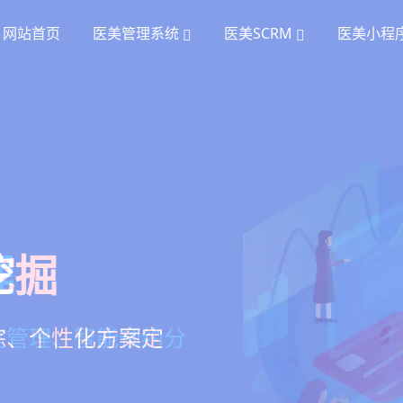
网站首页
医美管理系统
医美SCRM
医美小程
统
理
挖掘
、手术安排、会员管
室管理、智能预约分
踪、个性化方案定
项目套餐、裂变分销多