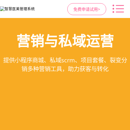
免费申请试用>
高净值客户价值挖掘
医疗资源调度管理
智慧医美管理系统
营销与私域运营
提供小程序商城、私域scrm、项目套餐、裂变分
支持电子病历、医生排班、手术室管理、智能预
支持客户分级管理、消费轨迹追踪、个性化方案
一站式解决医美机构预约、咨询、手术安排、会
销多种营销工具，助力获客与转化
定制、实现客户长期价值挖掘
员管理、财务核算全流程管理
约分配，科学安排医疗资源