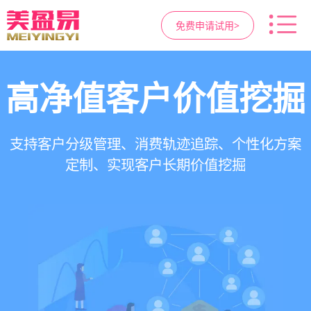
免费申请试用>
高净值客户价值挖掘
智慧医美管理系统
医疗资源调度管理
营销与私域运营
提供小程序商城、私域scrm、项目套餐、裂变分
一站式解决医美机构预约、咨询、手术安排、会
支持电子病历、医生排班、手术室管理、智能预
支持客户分级管理、消费轨迹追踪、个性化方案
销多种营销工具，助力获客与转化
员管理、财务核算全流程管理
定制、实现客户长期价值挖掘
约分配，科学安排医疗资源