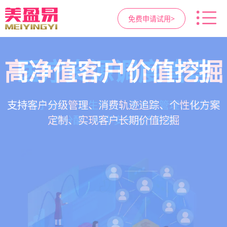
免费申请试用>
高净值客户价值挖掘
智慧医美管理系统
医疗资源调度管理
营销与私域运营
提供小程序商城、私域scrm、项目套餐、裂变分
一站式解决医美机构预约、咨询、手术安排、会
支持电子病历、医生排班、手术室管理、智能预
支持客户分级管理、消费轨迹追踪、个性化方案
销多种营销工具，助力获客与转化
员管理、财务核算全流程管理
定制、实现客户长期价值挖掘
约分配，科学安排医疗资源