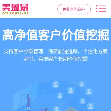
免费申请试用>
高净值客户价值挖掘
智慧医美管理系统
医疗资源调度管理
营销与私域运营
提供小程序商城、私域scrm、项目套餐、裂变分
一站式解决医美机构预约、咨询、手术安排、会
支持电子病历、医生排班、手术室管理、智能预
支持客户分级管理、消费轨迹追踪、个性化方案
销多种营销工具，助力获客与转化
员管理、财务核算全流程管理
定制、实现客户长期价值挖掘
约分配，科学安排医疗资源