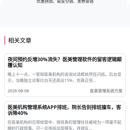
优惠拼团、裂变分销、发券营销
相关文章
夜间预约反增30%流失？医美管理软件的留客逻辑颠
覆认知
晚上十一点，一家轻医美机构的咨询对话框依然在闪烁。后台显
示，当晚独立访客比白天还高出15%，但真正完...
2026-08-06
医美管理系统方案
医美机构管理系统APP排班，院长告别排班撞车，客
诉降40%
在医美机构的日常经营中，排班表的管理往往被视为一项毫不起
眼的行政琐事。可一旦排班出现撞车，连锁反...