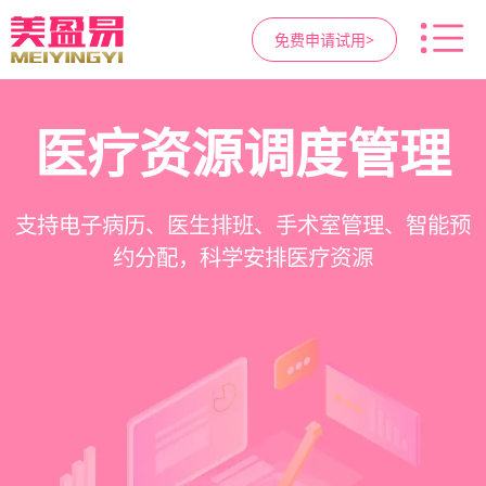
免费申请试用>
高净值客户价值挖掘
智慧医美管理系统
医疗资源调度管理
营销与私域运营
提供小程序商城、私域scrm、项目套餐、裂变分
一站式解决医美机构预约、咨询、手术安排、会
支持电子病历、医生排班、手术室管理、智能预
支持客户分级管理、消费轨迹追踪、个性化方案
销多种营销工具，助力获客与转化
员管理、财务核算全流程管理
定制、实现客户长期价值挖掘
约分配，科学安排医疗资源