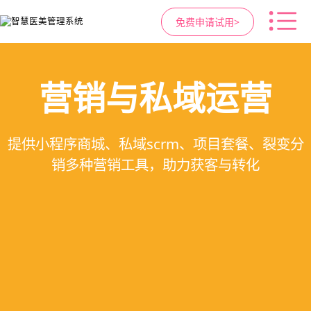
免费申请试用>
高净值客户价值挖掘
医疗资源调度管理
智慧医美管理系统
营销与私域运营
提供小程序商城、私域scrm、项目套餐、裂变分
支持电子病历、医生排班、手术室管理、智能预
支持客户分级管理、消费轨迹追踪、个性化方案
一站式解决医美机构预约、咨询、手术安排、会
销多种营销工具，助力获客与转化
定制、实现客户长期价值挖掘
员管理、财务核算全流程管理
约分配，科学安排医疗资源