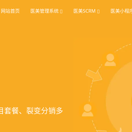
网站首页
医美管理系统
医美SCRM
医美小程
统
理
挖掘
、手术安排、会员管
室管理、智能预约分
踪、个性化方案定
项目套餐、裂变分销多