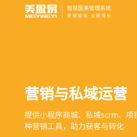
智慧医美管理系统
管理提效·业绩增长
智慧医美管理系
医疗资源调度管
高净值客户价值
营销与私域运营
一站式解决医美机构预约、咨询
支持电子病历、医生排班、手术
支持客户分级管理、消费轨迹追
提供小程序商城、私域scrm、
理、财务核算全流程管理
配，科学安排医疗资源
制、实现客户长期价值挖掘
种营销工具，助力获客与转化