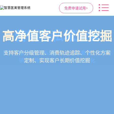
免费申请试用>
高净值客户价值挖掘
智慧医美管理系统
医疗资源调度管理
营销与私域运营
提供小程序商城、私域scrm、项目套餐、裂变分
一站式解决医美机构预约、咨询、手术安排、会
支持电子病历、医生排班、手术室管理、智能预
支持客户分级管理、消费轨迹追踪、个性化方案
销多种营销工具，助力获客与转化
员管理、财务核算全流程管理
定制、实现客户长期价值挖掘
约分配，科学安排医疗资源