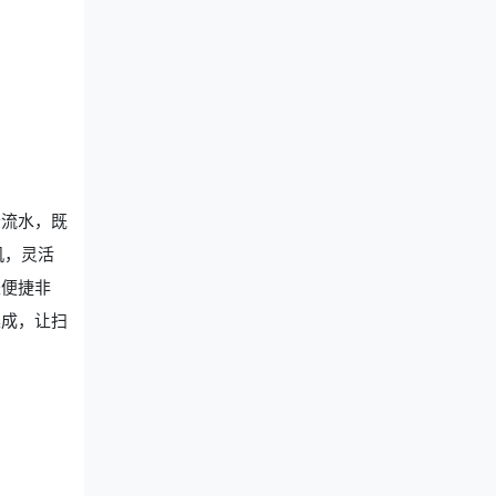
云流水，既
机，灵活
是便捷非
集成，让扫