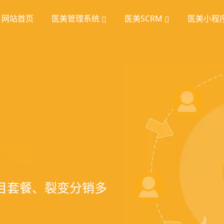
网站首页
医美管理系统
医美SCRM
医美小程
统
理
挖掘
、手术安排、会员管
室管理、智能预约分
踪、个性化方案定
项目套餐、裂变分销多