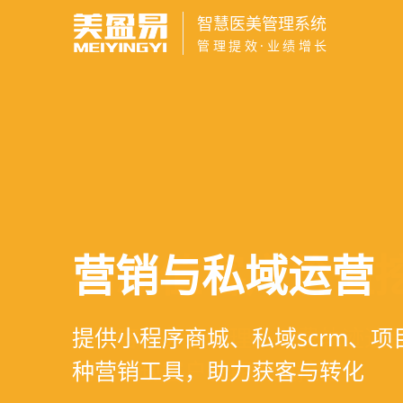
智慧医美管理系统
管理提效·业绩增长
智慧医美管理系
医疗资源调度管
高净值客户价值
营销与私域运营
一站式解决医美机构预约、咨询
支持电子病历、医生排班、手术
支持客户分级管理、消费轨迹追
提供小程序商城、私域scrm、
理、财务核算全流程管理
配，科学安排医疗资源
制、实现客户长期价值挖掘
种营销工具，助力获客与转化