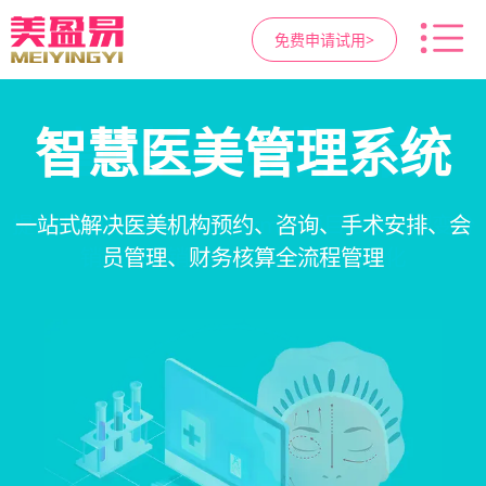
免费申请试用>
高净值客户价值挖掘
医疗资源调度管理
智慧医美管理系统
营销与私域运营
提供小程序商城、私域scrm、项目套餐、裂变分
支持电子病历、医生排班、手术室管理、智能预
支持客户分级管理、消费轨迹追踪、个性化方案
一站式解决医美机构预约、咨询、手术安排、会
销多种营销工具，助力获客与转化
定制、实现客户长期价值挖掘
员管理、财务核算全流程管理
约分配，科学安排医疗资源