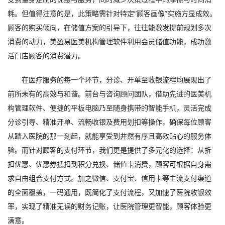
耗。但值得注意的是，此策略需针对特定“顾客画像”实施方显成效。
顾客的购买倾向，在储值方案的引导下，往往能激发提前规划多次
消费的动力，美盈易
医美机构管理软件
利用会员储值功能，成功激
活门店顾客的消费潜力。
在医疗服务的每一个环节，分诊、开单至收银流程均展现出了
前所未有的高效与和谐。前台与咨询顾问团队，借助先进的医美机
构管理软件、便捷的平板电脑乃至随身携带的智能手机，灵活完成
分诊引导、精准开单、流畅收银及费用划扣等操作，确保每位顾客
从踏入医院的那一刻起，就能享受到井然有序且高效贴心的服务体
验。而针对顾客的支付环节，我们更是提供了多元化的选择：从折
扣优惠、优惠券抵扣到积分兑换、储值卡消费，顾客可根据自身需
求自由组合支付方式。加之微信、支付宝、信用卡等主流支付渠道
的全面覆盖，一码通用，既简化了支付流程，又加速了医院收银效
率，实现了精准无误的财务记账，让医院管理更智能，顾客体验更
满意。