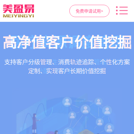
免费申请试用>
高净值客户价值挖掘
智慧医美管理系统
医疗资源调度管理
营销与私域运营
提供小程序商城、私域scrm、项目套餐、裂变分
一站式解决医美机构预约、咨询、手术安排、会
支持电子病历、医生排班、手术室管理、智能预
支持客户分级管理、消费轨迹追踪、个性化方案
销多种营销工具，助力获客与转化
员管理、财务核算全流程管理
定制、实现客户长期价值挖掘
约分配，科学安排医疗资源