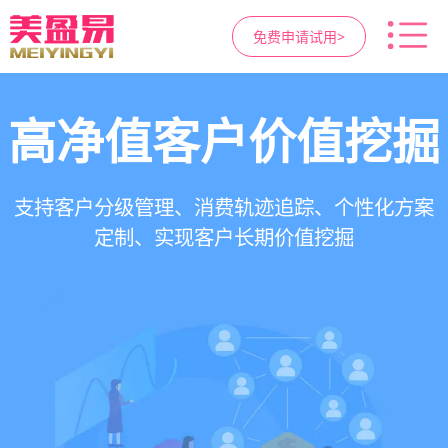
免费申请试用>
高净值客户价值挖掘
智慧医美管理系统
医疗资源调度管理
营销与私域运营
提供小程序商城、私域scrm、项目套餐、裂变分
一站式解决医美机构预约、咨询、手术安排、会
支持电子病历、医生排班、手术室管理、智能预
支持客户分级管理、消费轨迹追踪、个性化方案
销多种营销工具，助力获客与转化
员管理、财务核算全流程管理
定制、实现客户长期价值挖掘
约分配，科学安排医疗资源