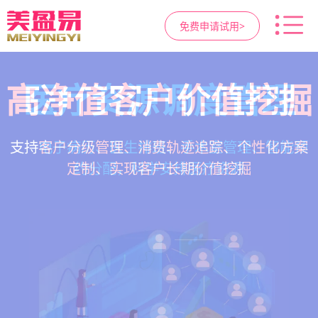
免费申请试用>
高净值客户价值挖掘
智慧医美管理系统
医疗资源调度管理
营销与私域运营
提供小程序商城、私域scrm、项目套餐、裂变分
一站式解决医美机构预约、咨询、手术安排、会
支持电子病历、医生排班、手术室管理、智能预
支持客户分级管理、消费轨迹追踪、个性化方案
销多种营销工具，助力获客与转化
员管理、财务核算全流程管理
定制、实现客户长期价值挖掘
约分配，科学安排医疗资源