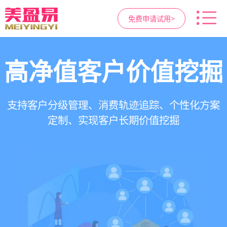
免费申请试用>
高净值客户价值挖掘
智慧医美管理系统
医疗资源调度管理
营销与私域运营
提供小程序商城、私域scrm、项目套餐、裂变分
一站式解决医美机构预约、咨询、手术安排、会
支持电子病历、医生排班、手术室管理、智能预
支持客户分级管理、消费轨迹追踪、个性化方案
销多种营销工具，助力获客与转化
员管理、财务核算全流程管理
定制、实现客户长期价值挖掘
约分配，科学安排医疗资源