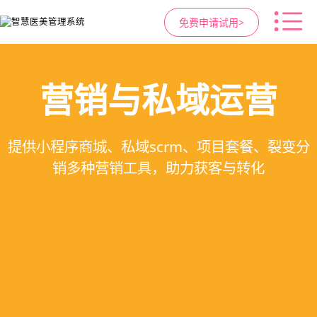
免费申请试用>
高净值客户价值挖掘
医疗资源调度管理
智慧医美管理系统
营销与私域运营
提供小程序商城、私域scrm、项目套餐、裂变分
支持电子病历、医生排班、手术室管理、智能预
支持客户分级管理、消费轨迹追踪、个性化方案
一站式解决医美机构预约、咨询、手术安排、会
销多种营销工具，助力获客与转化
定制、实现客户长期价值挖掘
员管理、财务核算全流程管理
约分配，科学安排医疗资源