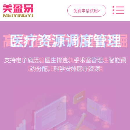
免费申请试用>
高净值客户价值挖掘
智慧医美管理系统
医疗资源调度管理
营销与私域运营
提供小程序商城、私域scrm、项目套餐、裂变分
一站式解决医美机构预约、咨询、手术安排、会
支持电子病历、医生排班、手术室管理、智能预
支持客户分级管理、消费轨迹追踪、个性化方案
销多种营销工具，助力获客与转化
员管理、财务核算全流程管理
定制、实现客户长期价值挖掘
约分配，科学安排医疗资源