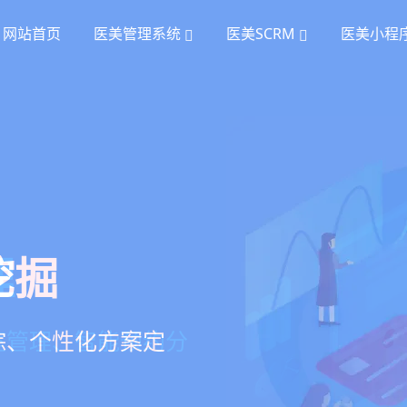
网站首页
医美管理系统
医美SCRM
医美小程
统
理
挖掘
、手术安排、会员管
室管理、智能预约分
踪、个性化方案定
项目套餐、裂变分销多