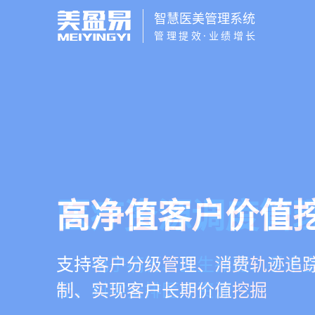
智慧医美管理系统
管理提效·业绩增长
智慧医美管理系
医疗资源调度管
高净值客户价值
营销与私域运营
一站式解决医美机构预约、咨询
支持电子病历、医生排班、手术
支持客户分级管理、消费轨迹追
提供小程序商城、私域scrm、
理、财务核算全流程管理
配，科学安排医疗资源
制、实现客户长期价值挖掘
种营销工具，助力获客与转化