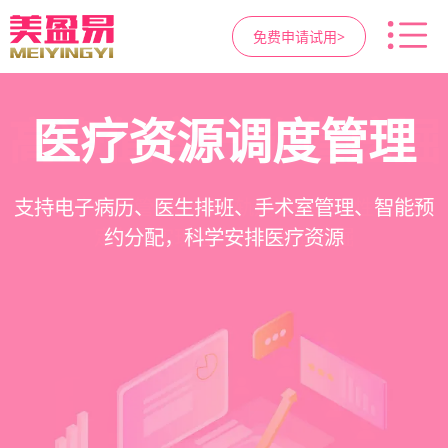
免费申请试用>
高净值客户价值挖掘
智慧医美管理系统
医疗资源调度管理
营销与私域运营
提供小程序商城、私域scrm、项目套餐、裂变分
一站式解决医美机构预约、咨询、手术安排、会
支持电子病历、医生排班、手术室管理、智能预
支持客户分级管理、消费轨迹追踪、个性化方案
销多种营销工具，助力获客与转化
员管理、财务核算全流程管理
定制、实现客户长期价值挖掘
约分配，科学安排医疗资源