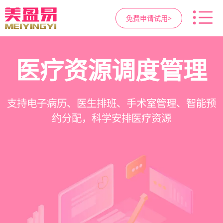
免费申请试用>
高净值客户价值挖掘
智慧医美管理系统
医疗资源调度管理
营销与私域运营
提供小程序商城、私域scrm、项目套餐、裂变分
一站式解决医美机构预约、咨询、手术安排、会
支持电子病历、医生排班、手术室管理、智能预
支持客户分级管理、消费轨迹追踪、个性化方案
销多种营销工具，助力获客与转化
员管理、财务核算全流程管理
定制、实现客户长期价值挖掘
约分配，科学安排医疗资源