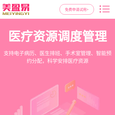
免费申请试用>
高净值客户价值挖掘
智慧医美管理系统
医疗资源调度管理
营销与私域运营
提供小程序商城、私域scrm、项目套餐、裂变分
一站式解决医美机构预约、咨询、手术安排、会
支持电子病历、医生排班、手术室管理、智能预
支持客户分级管理、消费轨迹追踪、个性化方案
销多种营销工具，助力获客与转化
员管理、财务核算全流程管理
定制、实现客户长期价值挖掘
约分配，科学安排医疗资源