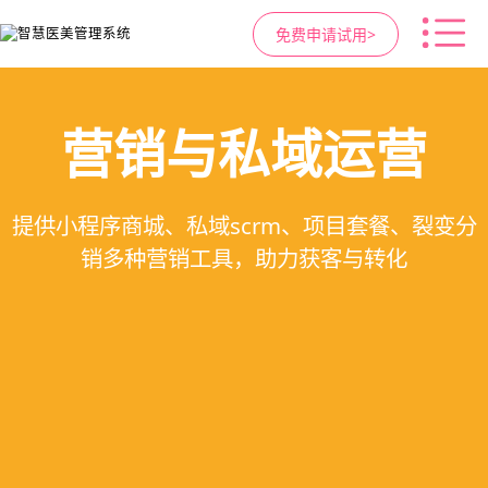
免费申请试用>
高净值客户价值挖掘
医疗资源调度管理
智慧医美管理系统
营销与私域运营
提供小程序商城、私域scrm、项目套餐、裂变分
支持电子病历、医生排班、手术室管理、智能预
支持客户分级管理、消费轨迹追踪、个性化方案
一站式解决医美机构预约、咨询、手术安排、会
销多种营销工具，助力获客与转化
定制、实现客户长期价值挖掘
员管理、财务核算全流程管理
约分配，科学安排医疗资源