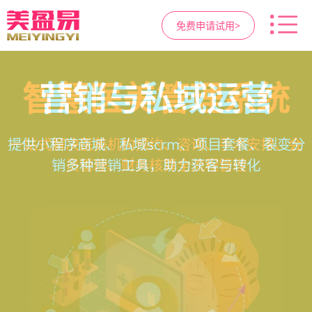
免费申请试用>
高净值客户价值挖掘
医疗资源调度管理
智慧医美管理系统
营销与私域运营
提供小程序商城、私域scrm、项目套餐、裂变分
支持电子病历、医生排班、手术室管理、智能预
支持客户分级管理、消费轨迹追踪、个性化方案
一站式解决医美机构预约、咨询、手术安排、会
销多种营销工具，助力获客与转化
定制、实现客户长期价值挖掘
员管理、财务核算全流程管理
约分配，科学安排医疗资源