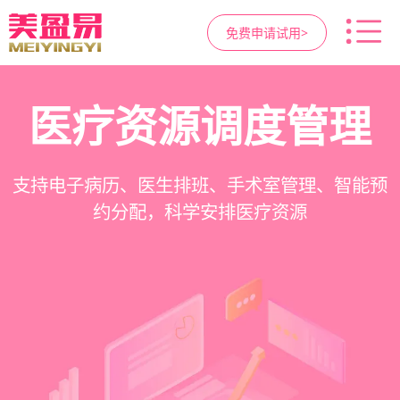
免费申请试用>
高净值客户价值挖掘
智慧医美管理系统
医疗资源调度管理
营销与私域运营
提供小程序商城、私域scrm、项目套餐、裂变分
一站式解决医美机构预约、咨询、手术安排、会
支持电子病历、医生排班、手术室管理、智能预
支持客户分级管理、消费轨迹追踪、个性化方案
销多种营销工具，助力获客与转化
员管理、财务核算全流程管理
定制、实现客户长期价值挖掘
约分配，科学安排医疗资源