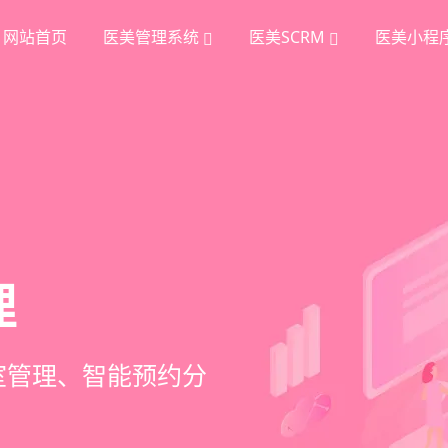
网站首页
医美管理系统
医美SCRM
医美小程
统
理
挖掘
、手术安排、会员管
室管理、智能预约分
踪、个性化方案定
项目套餐、裂变分销多