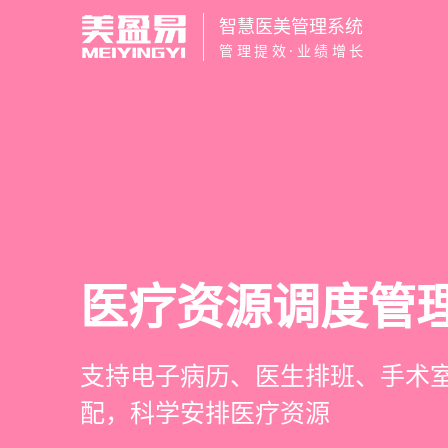
智慧医美管理系统
管理提效·业绩增长
智慧医美管理系
医疗资源调度管
高净值客户价值
营销与私域运营
一站式解决医美机构预约、咨询
支持电子病历、医生排班、手术
支持客户分级管理、消费轨迹追
提供小程序商城、私域scrm、
理、财务核算全流程管理
配，科学安排医疗资源
制、实现客户长期价值挖掘
种营销工具，助力获客与转化