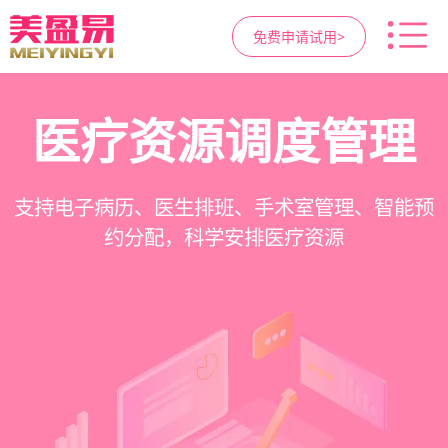
免费申请试用>
高净值客户价值挖掘
智慧医美管理系统
医疗资源调度管理
营销与私域运营
提供小程序商城、私域scrm、项目套餐、裂变分
一站式解决医美机构预约、咨询、手术安排、会
支持电子病历、医生排班、手术室管理、智能预
支持客户分级管理、消费轨迹追踪、个性化方案
销多种营销工具，助力获客与转化
员管理、财务核算全流程管理
定制、实现客户长期价值挖掘
约分配，科学安排医疗资源