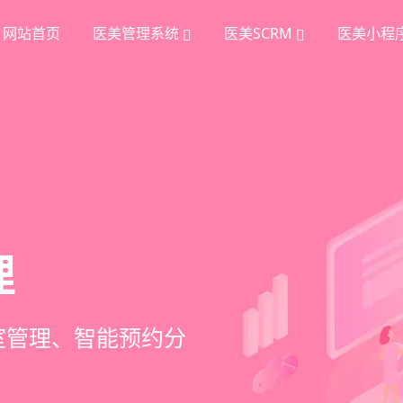
网站首页
医美管理系统
医美SCRM
医美小程
统
理
挖掘
、手术安排、会员管
室管理、智能预约分
踪、个性化方案定
项目套餐、裂变分销多