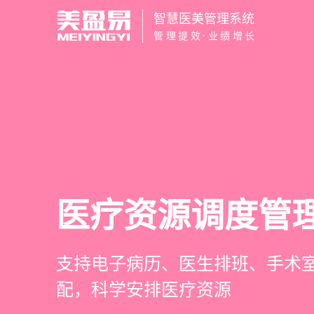
智慧医美管理系统
管理提效·业绩增长
智慧医美管理系
医疗资源调度管
高净值客户价值
营销与私域运营
一站式解决医美机构预约、咨询
支持电子病历、医生排班、手术
支持客户分级管理、消费轨迹追
提供小程序商城、私域scrm、
理、财务核算全流程管理
配，科学安排医疗资源
制、实现客户长期价值挖掘
种营销工具，助力获客与转化