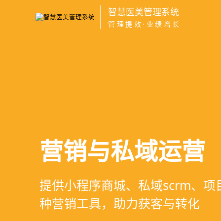
智慧医美管理系统
管理提效·业绩增长
医疗资源调度管
高净值客户价值
营销与私域运营
智慧医美管理系
支持电子病历、医生排班、手术
支持客户分级管理、消费轨迹追
提供小程序商城、私域scrm、
一站式解决医美机构预约、咨询
配，科学安排医疗资源
制、实现客户长期价值挖掘
种营销工具，助力获客与转化
理、财务核算全流程管理