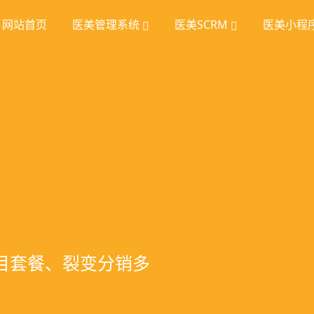
网站首页
医美管理系统
医美SCRM
医美小程
理
挖掘
统
室管理、智能预约分
踪、个性化方案定
项目套餐、裂变分销多
、手术安排、会员管