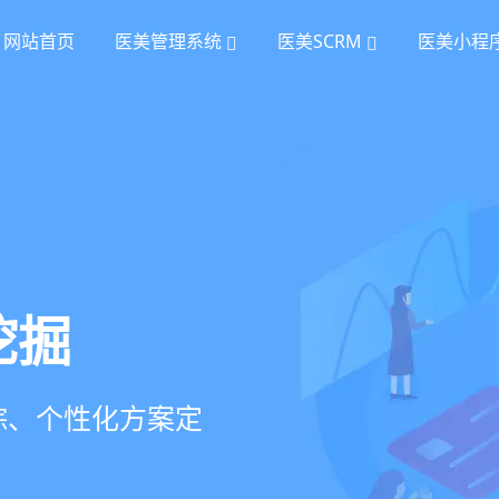
网站首页
医美管理系统
医美SCRM
医美小程
统
理
挖掘
项目套餐、裂变分销多
、手术安排、会员管
室管理、智能预约分
踪、个性化方案定