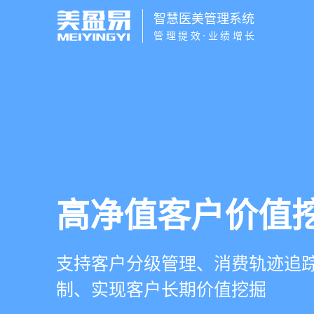
智慧医美管理系统
管理提效·业绩增长
营销与私域运营
智慧医美管理系
医疗资源调度管
高净值客户价值
提供小程序商城、私域scrm、
一站式解决医美机构预约、咨询
支持电子病历、医生排班、手术
支持客户分级管理、消费轨迹追
种营销工具，助力获客与转化
理、财务核算全流程管理
配，科学安排医疗资源
制、实现客户长期价值挖掘