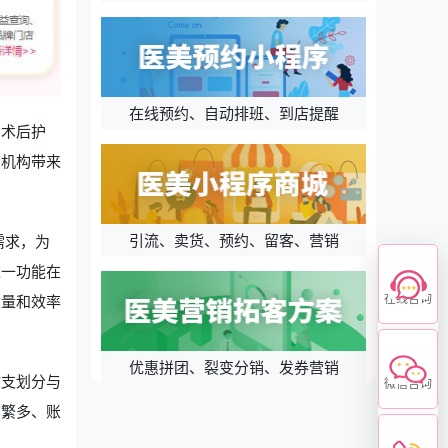
在线预约、自动排班、到店提醒
、术后护
为机构带来
引流、卖货、预约、留客、营销
需求，为
这一功能在
在线咨询
质量和效率
优惠拼团、裂变分销、发券营销
收支划分与
微信咨询
目繁多、账
。