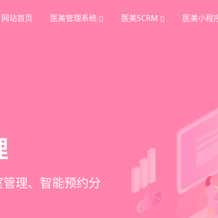
网站首页
医美管理系统
医美SCRM
医美小程
统
理
挖掘
、手术安排、会员管
室管理、智能预约分
踪、个性化方案定
项目套餐、裂变分销多