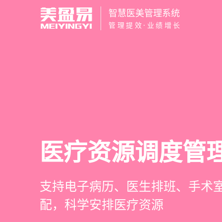
智慧医美管理系统
管理提效·业绩增长
智慧医美管理系
医疗资源调度管
高净值客户价值
营销与私域运营
一站式解决医美机构预约、咨询
支持电子病历、医生排班、手术
支持客户分级管理、消费轨迹追
提供小程序商城、私域scrm、
理、财务核算全流程管理
配，科学安排医疗资源
制、实现客户长期价值挖掘
种营销工具，助力获客与转化