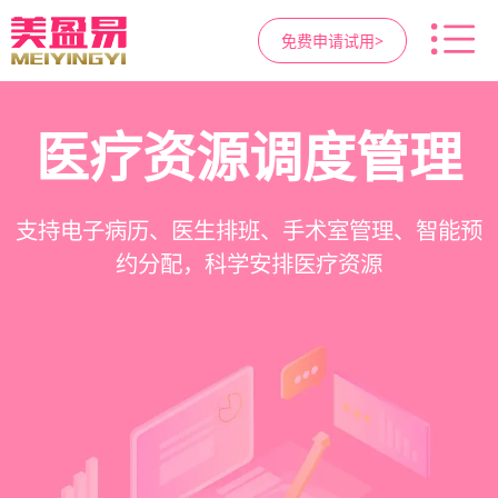
免费申请试用>
高净值客户价值挖掘
智慧医美管理系统
医疗资源调度管理
营销与私域运营
提供小程序商城、私域scrm、项目套餐、裂变分
一站式解决医美机构预约、咨询、手术安排、会
支持电子病历、医生排班、手术室管理、智能预
支持客户分级管理、消费轨迹追踪、个性化方案
销多种营销工具，助力获客与转化
员管理、财务核算全流程管理
定制、实现客户长期价值挖掘
约分配，科学安排医疗资源