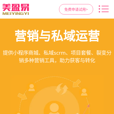
免费申请试用>
高净值客户价值挖掘
智慧医美管理系统
医疗资源调度管理
营销与私域运营
提供小程序商城、私域scrm、项目套餐、裂变分
一站式解决医美机构预约、咨询、手术安排、会
支持电子病历、医生排班、手术室管理、智能预
支持客户分级管理、消费轨迹追踪、个性化方案
销多种营销工具，助力获客与转化
员管理、财务核算全流程管理
定制、实现客户长期价值挖掘
约分配，科学安排医疗资源