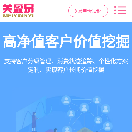
免费申请试用>
高净值客户价值挖掘
智慧医美管理系统
医疗资源调度管理
营销与私域运营
提供小程序商城、私域scrm、项目套餐、裂变分
一站式解决医美机构预约、咨询、手术安排、会
支持电子病历、医生排班、手术室管理、智能预
支持客户分级管理、消费轨迹追踪、个性化方案
销多种营销工具，助力获客与转化
员管理、财务核算全流程管理
定制、实现客户长期价值挖掘
约分配，科学安排医疗资源