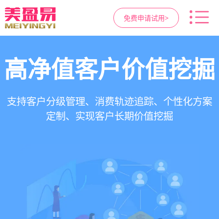
免费申请试用>
高净值客户价值挖掘
智慧医美管理系统
医疗资源调度管理
营销与私域运营
提供小程序商城、私域scrm、项目套餐、裂变分
一站式解决医美机构预约、咨询、手术安排、会
支持电子病历、医生排班、手术室管理、智能预
支持客户分级管理、消费轨迹追踪、个性化方案
销多种营销工具，助力获客与转化
员管理、财务核算全流程管理
定制、实现客户长期价值挖掘
约分配，科学安排医疗资源