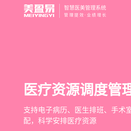
智慧医美管理系统
管理提效·业绩增长
智慧医美管理系
医疗资源调度管
高净值客户价值
营销与私域运营
一站式解决医美机构预约、咨询
支持电子病历、医生排班、手术
支持客户分级管理、消费轨迹追
提供小程序商城、私域scrm、
理、财务核算全流程管理
配，科学安排医疗资源
制、实现客户长期价值挖掘
种营销工具，助力获客与转化