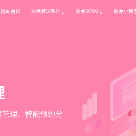
网站首页
医美管理系统
医美SCRM
医美小程
统
理
挖掘
、手术安排、会员管
室管理、智能预约分
踪、个性化方案定
项目套餐、裂变分销多