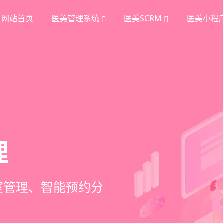
网站首页
医美管理系统
医美SCRM
医美小程
统
理
挖掘
、手术安排、会员管
室管理、智能预约分
踪、个性化方案定
项目套餐、裂变分销多