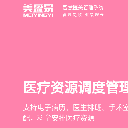
智慧医美管理系统
管理提效·业绩增长
智慧医美管理系
医疗资源调度管
高净值客户价值
营销与私域运营
一站式解决医美机构预约、咨询
支持电子病历、医生排班、手术
支持客户分级管理、消费轨迹追
提供小程序商城、私域scrm、
理、财务核算全流程管理
配，科学安排医疗资源
制、实现客户长期价值挖掘
种营销工具，助力获客与转化