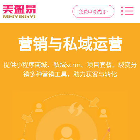
免费申请试用>
高净值客户价值挖掘
智慧医美管理系统
医疗资源调度管理
营销与私域运营
提供小程序商城、私域scrm、项目套餐、裂变分
一站式解决医美机构预约、咨询、手术安排、会
支持电子病历、医生排班、手术室管理、智能预
支持客户分级管理、消费轨迹追踪、个性化方案
销多种营销工具，助力获客与转化
员管理、财务核算全流程管理
定制、实现客户长期价值挖掘
约分配，科学安排医疗资源